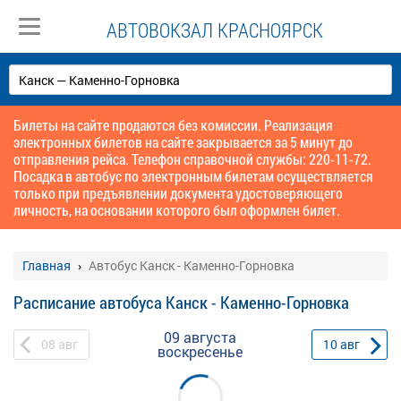
АВТОВОКЗАЛ КРАСНОЯРСК
Билеты на сайте продаются без комиссии. Реализация
электронных билетов на сайте закрывается за 5 минут до
отправления рейса. Телефон справочной службы: 220-11-72.
Посадка в автобус по электронным билетам осуществляется
только при предъявлении документа удостоверяющего
личность, на основании которого был оформлен билет.
Главная
Автобус Канск - Каменно-Горновка
Расписание автобуса Канск - Каменно-Горновка
09 августа
08
авг
10
авг
воскресенье