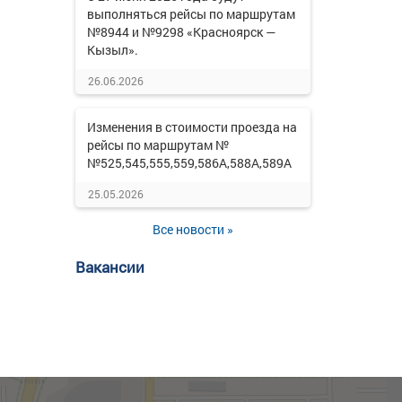
выполняться рейсы по маршрутам
№8944 и №9298 «Красноярск —
Кызыл».
26.06.2026
Изменения в стоимости проезда на
рейсы по маршрутам №
№525,545,555,559,586А,588А,589А
25.05.2026
Все новости »
Вакансии