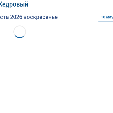
 Кедровый
уста
2026
воскресенье
10
авг