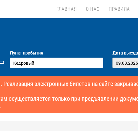
ГЛАВНАЯ
О НАС
ПРАВИЛА
Пункт прибытия
Дата выезд
. Реализация электронных билетов на сайте закрывае
там осуществляется только при предъявлении докуме
.