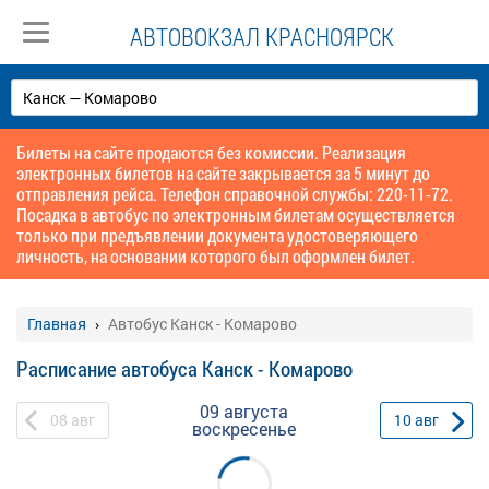
АВТОВОКЗАЛ КРАСНОЯРСК
Билеты на сайте продаются без комиссии. Реализация
электронных билетов на сайте закрывается за 5 минут до
отправления рейса. Телефон справочной службы: 220-11-72.
Посадка в автобус по электронным билетам осуществляется
только при предъявлении документа удостоверяющего
личность, на основании которого был оформлен билет.
Главная
Автобус Канск - Комарово
Расписание автобуса Канск - Комарово
09 августа
08
авг
10
авг
воскресенье