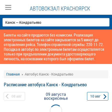
АВТОВОКЗАЛ КРАСНОЯРСК
Билеты на сайте продаются без комиссии. Реализация
электронных билетов на сайте закрывается за 5 минут до
отправления рейса. Телефон справочной службы: 220-11-72.
Посадка в автобус по электронным билетам осуществляется
только при предъявлении документа удостоверяющего
личность, на основании которого был оформлен билет.
Главная
Автобус Канск - Кондратьево
Расписание автобуса Канск - Кондратьево
09 августа
08
авг
10
авг
воскресенье