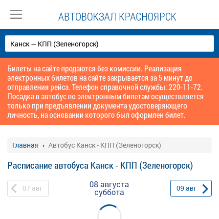
АВТОВОКЗАЛ КРАСНОЯРСК
Билеты на сайте продаются без комиссии. Реализация
электронных билетов на сайте закрывается за 5 минут до
отправления рейса. Телефон справочной службы: 220-11-72.
Посадка в автобус по электронным билетам осуществляется
только при предъявлении документа удостоверяющего
личность, на основании которого был оформлен билет.
Главная
Автобус Канск - КПП (Зеленогорск)
Расписание автобуса Канск - КПП (Зеленогорск)
08 августа
07
авг
09
авг
суббота