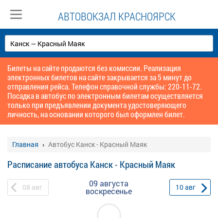
АВТОВОКЗАЛ КРАСНОЯРСК
Билеты на сайте продаются без комиссии. Реализация
электронных билетов на сайте закрывается за 5 минут до
отправления рейса. Телефон справочной службы: 220-11-72.
Посадка в автобус по электронным билетам осуществляется
только при предъявлении документа удостоверяющего
личность, на основании которого был оформлен билет.
Главная
Автобус Канск - Красный Маяк
Расписание автобуса Канск - Красный Маяк
09 августа
08
авг
10
авг
воскресенье