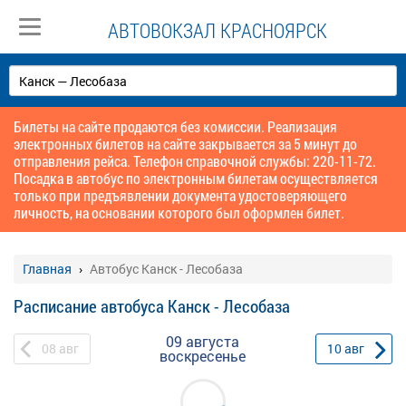
АВТОВОКЗАЛ КРАСНОЯРСК
Билеты на сайте продаются без комиссии. Реализация
электронных билетов на сайте закрывается за 5 минут до
отправления рейса. Телефон справочной службы: 220-11-72.
Посадка в автобус по электронным билетам осуществляется
только при предъявлении документа удостоверяющего
личность, на основании которого был оформлен билет.
Главная
Автобус Канск - Лесобаза
Расписание автобуса Канск - Лесобаза
09 августа
08
авг
10
авг
воскресенье