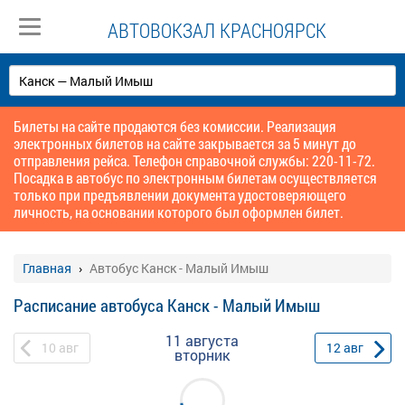
АВТОВОКЗАЛ КРАСНОЯРСК
Билеты на сайте продаются без комиссии. Реализация
электронных билетов на сайте закрывается за 5 минут до
отправления рейса. Телефон справочной службы: 220-11-72.
Посадка в автобус по электронным билетам осуществляется
только при предъявлении документа удостоверяющего
личность, на основании которого был оформлен билет.
Главная
Автобус Канск - Малый Имыш
Расписание автобуса Канск - Малый Имыш
11 августа
10
авг
12
авг
вторник