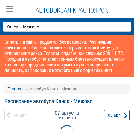
АВТОВОКЗАЛ КРАСНОЯРСК
Билеты на сайте продаются без комиссии. Реализация
электронных билетов на сайте закрывается за 5 минут до
отправления рейса. Телефон справочной службы: 220-11-72.
Посадка в автобус по электронным билетам осуществляется
только при предъявлении документа удостоверяющего
личность, на основании которого был оформлен билет.
Главная
Автобус Канск - Межово
Расписание автобуса Канск - Межово
07 августа
06
авг
08
авг
пятница