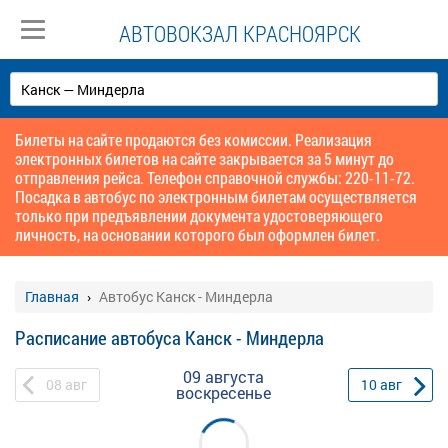
АВТОВОКЗАЛ КРАСНОЯРСК
Билеты на сайте продаются без комиссии. Реализация
электронных билетов на сайте закрывается за 5 минут до
отправления рейса. Телефон справочной службы: 220-11-72.
Посадка в автобус по электронным билетам осуществляется
только при предъявлении документа удостоверяющего
личность, на основании которого был оформлен билет.
Главная
Автобус Канск - Миндерла
Расписание автобуса Канск - Миндерла
09 августа
08
авг
10
авг
воскресенье