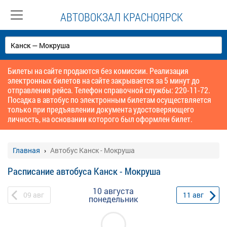
АВТОВОКЗАЛ КРАСНОЯРСК
Билеты на сайте продаются без комиссии. Реализация
электронных билетов на сайте закрывается за 5 минут до
отправления рейса. Телефон справочной службы: 220-11-72.
Посадка в автобус по электронным билетам осуществляется
только при предъявлении документа удостоверяющего
личность, на основании которого был оформлен билет.
Главная
Автобус Канск - Мокруша
Расписание автобуса Канск - Мокруша
10 августа
09
авг
11
авг
понедельник