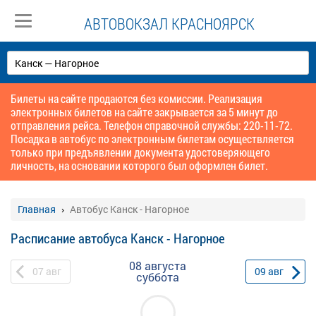
АВТОВОКЗАЛ КРАСНОЯРСК
Билеты на сайте продаются без комиссии. Реализация
электронных билетов на сайте закрывается за 5 минут до
отправления рейса. Телефон справочной службы: 220-11-72.
Посадка в автобус по электронным билетам осуществляется
только при предъявлении документа удостоверяющего
личность, на основании которого был оформлен билет.
Главная
Автобус Канск - Нагорное
Расписание автобуса Канск - Нагорное
08 августа
07
авг
09
авг
суббота