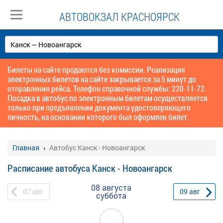
АВТОВОКЗАЛ КРАСНОЯРСК
Билеты на сайте продаются без комиссии. Реализация
электронных билетов на сайте закрывается за 5 минут до
отправления рейса. Телефон справочной службы: 220-11-72.
Посадка в автобус по электронным билетам осуществляется
только при предъявлении документа удостоверяющего
личность, на основании которого был оформлен билет.
Главная
Автобус Канск - Новоангарск
Расписание автобуса Канск - Новоангарск
08 августа
07
авг
09
авг
суббота