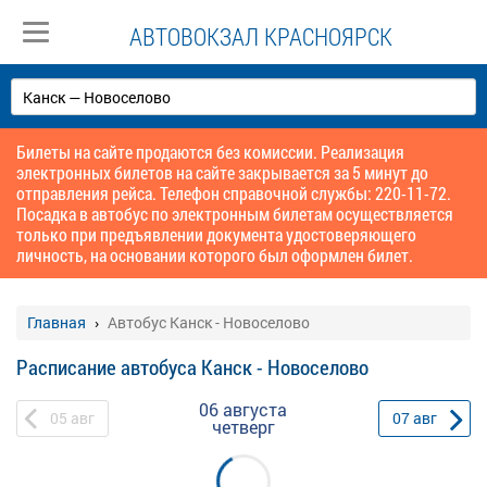
АВТОВОКЗАЛ КРАСНОЯРСК
Билеты на сайте продаются без комиссии. Реализация
электронных билетов на сайте закрывается за 5 минут до
отправления рейса. Телефон справочной службы: 220-11-72.
Посадка в автобус по электронным билетам осуществляется
только при предъявлении документа удостоверяющего
личность, на основании которого был оформлен билет.
Главная
Автобус Канск - Новоселово
Расписание автобуса Канск - Новоселово
06 августа
05
авг
07
авг
четверг