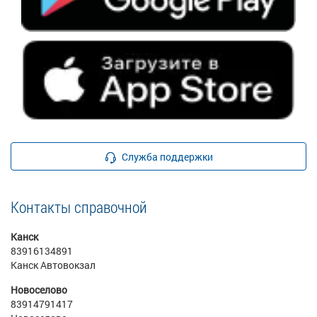
Служба поддержки
Контакты справочной
Канск
83916134891
Канск Автовокзал
Новоселово
83914791417