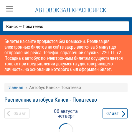
АВТОВОКЗАЛ КРАСНОЯРСК
Билеты на сайте продаются без комиссии. Реализация
электронных билетов на сайте закрывается за 5 минут до
отправления рейса. Телефон справочной службы: 220-11-72.
Посадка в автобус по электронным билетам осуществляется
только при предъявлении документа удостоверяющего
личность, на основании которого был оформлен билет.
Главная
Автобус Канск - Покатеево
Расписание автобуса Канск - Покатеево
06 августа
05
авг
07
авг
четверг