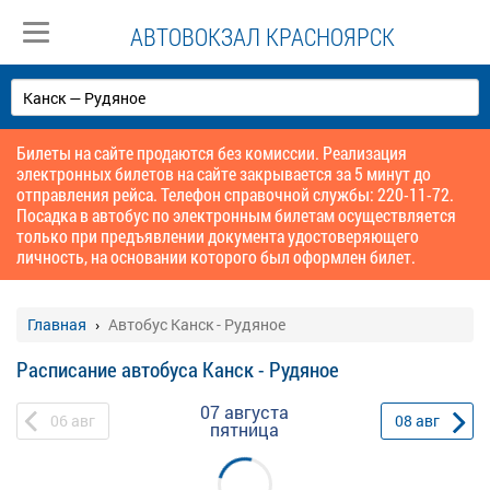
АВТОВОКЗАЛ КРАСНОЯРСК
Билеты на сайте продаются без комиссии. Реализация
электронных билетов на сайте закрывается за 5 минут до
отправления рейса. Телефон справочной службы: 220-11-72.
Посадка в автобус по электронным билетам осуществляется
только при предъявлении документа удостоверяющего
личность, на основании которого был оформлен билет.
Главная
Автобус Канск - Рудяное
Расписание автобуса Канск - Рудяное
07 августа
06
авг
08
авг
пятница