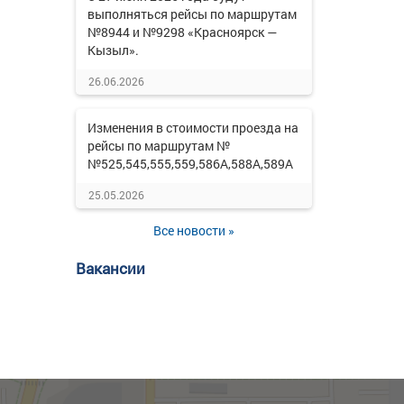
выполняться рейсы по маршрутам
№8944 и №9298 «Красноярск —
Кызыл».
26.06.2026
Изменения в стоимости проезда на
рейсы по маршрутам №
№525,545,555,559,586А,588А,589А
25.05.2026
Все новости »
Вакансии