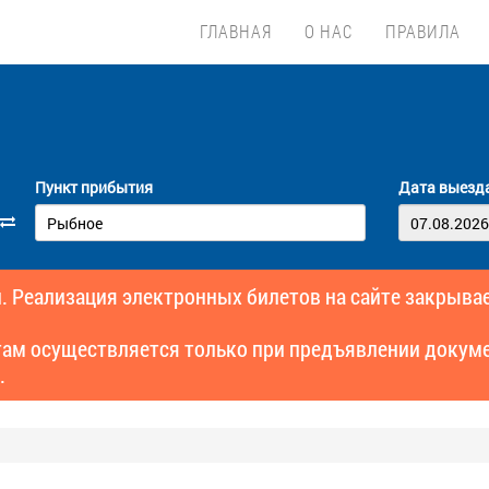
ГЛАВНАЯ
О НАС
ПРАВИЛА
Пункт прибытия
Дата выезд
. Реализация электронных билетов на сайте закрывае
там осуществляется только при предъявлении докуме
.