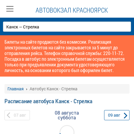
АВТОВОКЗАЛ КРАСНОЯРСК
Билеты на сайте продаются без комиссии. Реализация
электронных билетов на сайте закрывается за 5 минут до
отправления рейса. Телефон справочной службы: 220-11-72.
Посадка в автобус по электронным билетам осуществляется
только при предъявлении документа удостоверяющего
личность, на основании которого был оформлен билет.
Главная
Автобус Канск - Стрелка
Расписание автобуса Канск - Стрелка
08 августа
07
авг
09
авг
суббота