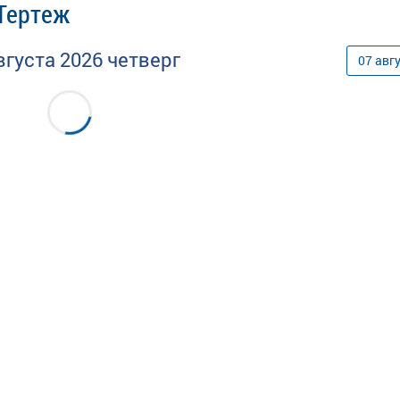
 Тертеж
вгуста
2026
четверг
07
авг