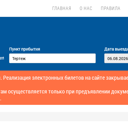
ГЛАВНАЯ
О НАС
ПРАВИЛА
Пункт прибытия
Дата выезд
. Реализация электронных билетов на сайте закрывае
там осуществляется только при предъявлении докуме
.