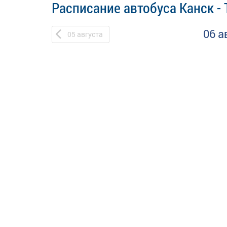
Расписание автобуса Канск -
06 а
05
августа