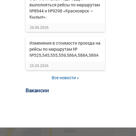
выполняться рейсы по маршрутам
№8944 и №9298 «Красноярск —
Кызыл».
26.06.2026
Изменения в стоимости проезда на
рейсы по маршрутам №
№525,545,555,559,586А,588А,589А
25.05.2026
Все новости »
Вакансии