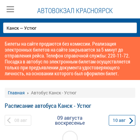
АВТОВОКЗАЛ КРАСНОЯРСК
Билеты на сайте продаются без комиссии. Реализация
электронных билетов на сайте закрывается за 5 минут до
отправления рейса. Телефон справочной службы: 220-11-72.
Посадка в автобус по электронным билетам осуществляется
только при предъявлении документа удостоверяющего
личность, на основании которого был оформлен билет.
Главная
Автобус Канск - Устюг
Расписание автобуса Канск - Устюг
09 августа
08
авг
10
авг
воскресенье