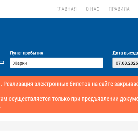
ГЛАВНАЯ
О НАС
ПРАВИЛА
Пункт прибытия
Дата выезд
. Реализация электронных билетов на сайте закрывае
там осуществляется только при предъявлении докуме
.