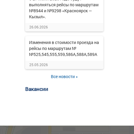
выполняться рейсы по маршрутам
№8944 и №9298 «Красноярск —
Кызыл».
26.06.2026
Изменения в стоимости проезда на
рейсы по маршрутам №
№525,545,555,559,586А,588А,589А
25.05.2026
Все новости »
Вакансии