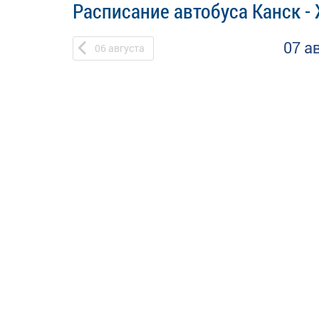
Расписание автобуса Канск -
07 а
06
августа