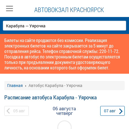
АВТОВОКЗАЛ КРАСНОЯРСК
Билеты на сайте продаются без комиссии. Реализация
электронных билетов на сайте закрывается за 5 минут до
отправления рейса. Телефон справочной службы: 220-11-72.
Посадка в автобус по электронным билетам осуществляется
только при предъявлении документа удостоверяющего
личность, на основании которого был оформлен билет.
Главная
Автобус Карабула - Уярочка
Расписание автобуса Карабула - Уярочка
06 августа
05
авг
07
авг
четверг