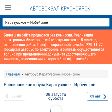
АВТОВОКЗАЛ КРАСНОЯРСК
Билеты на сайте продаются без комиссии. Реализация
электронных билетов на сайте закрывается за 5 минут до
отправления рейса. Телефон справочной службы: 220-11-72.
Посадка в автобус по электронным билетам осуществляется
только при предъявлении документа удостоверяющего
личность, на основании которого был оформлен билет.
Главная
Автобус Каратузское - Ирбейское
Расписание автобуса Каратузское - Ирбейское
08 августа
07
авг
09
авг
суббота