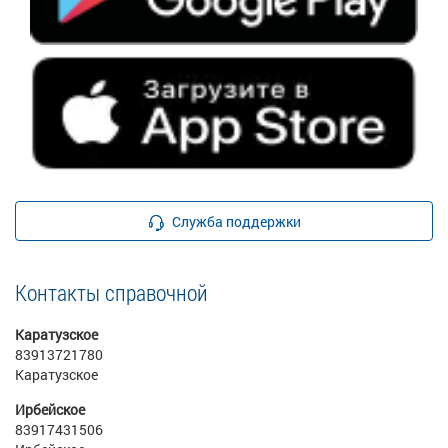
Служба поддержки
Контакты справочной
Каратузское
83913721780
Каратузское
Ирбейское
83917431506