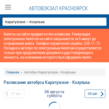
АВТОВОКЗАЛ КРАСНОЯРСК
Билеты на сайте продаются без комиссии. Реализация
электронных билетов на сайте закрывается за 5 минут до
отправления рейса. Телефон справочной службы: 220-11-72.
Посадка в автобус по электронным билетам осуществляется
только при предъявлении документа удостоверяющего
личность, на основании которого был оформлен билет.
Главная
Автобус Каратузское - Козулька
Расписание автобуса Каратузское - Козулька
08 августа
07
авг
09
авг
суббота