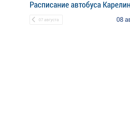
Расписание автобуса Карелин
08 а
07
августа