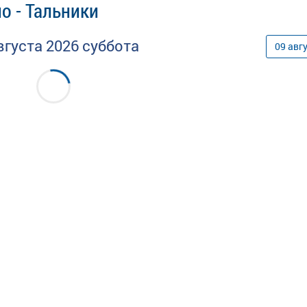
о - Тальники
вгуста
2026
суббота
09
авг