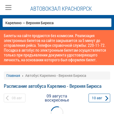
АВТОВОКЗАЛ КРАСНОЯРСК
Билеты на сайте продаются без комиссии. Реализация
электронных билетов на сайте закрывается за 5 минут до
отправления рейса. Телефон справочной службы: 220-11-72.
Посадка в автобус по электронным билетам осуществляется
только при предъявлении документа удостоверяющего
личность, на основании которого был оформлен билет.
Главная
Автобус Карелино - Верхняя Бирюса
Расписание автобуса Карелино - Верхняя Бирюса
09 августа
08
авг
10
авг
воскресенье