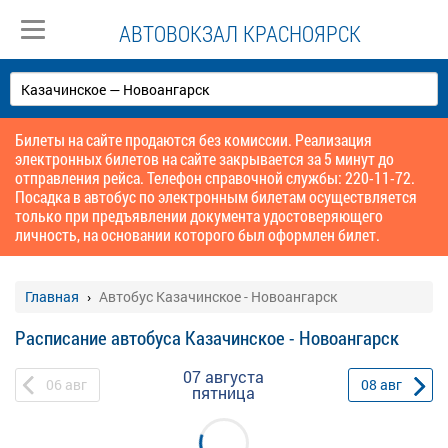
АВТОВОКЗАЛ КРАСНОЯРСК
Билеты на сайте продаются без комиссии. Реализация
электронных билетов на сайте закрывается за 5 минут до
отправления рейса. Телефон справочной службы: 220-11-72.
Посадка в автобус по электронным билетам осуществляется
только при предъявлении документа удостоверяющего
личность, на основании которого был оформлен билет.
Главная
Автобус Казачинское - Новоангарск
Расписание автобуса Казачинское - Новоангарск
07 августа
06
авг
08
авг
пятница