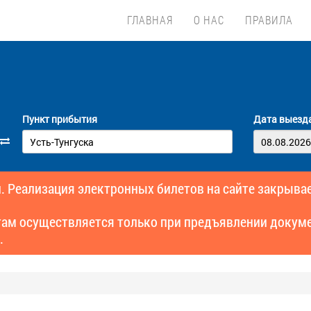
ГЛАВНАЯ
О НАС
ПРАВИЛА
Пункт прибытия
Дата выезд
. Реализация электронных билетов на сайте закрывае
там осуществляется только при предъявлении докуме
.