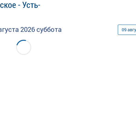
кое - Усть-
вгуста
2026
суббота
09
авг