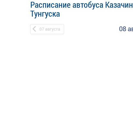
Расписание автобуса Казачинс
Тунгуска
08 а
07
августа