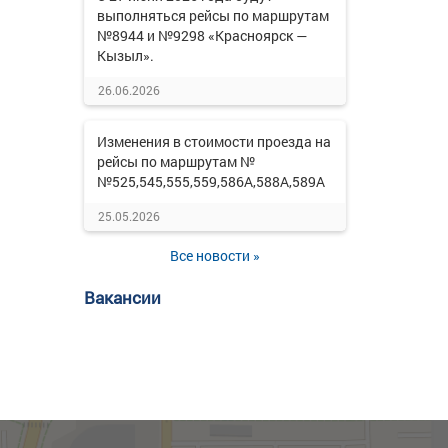
выполняться рейсы по маршрутам
№8944 и №9298 «Красноярск —
Кызыл».
26.06.2026
Изменения в стоимости проезда на
рейсы по маршрутам №
№525,545,555,559,586А,588А,589А
25.05.2026
Все новости »
Вакансии