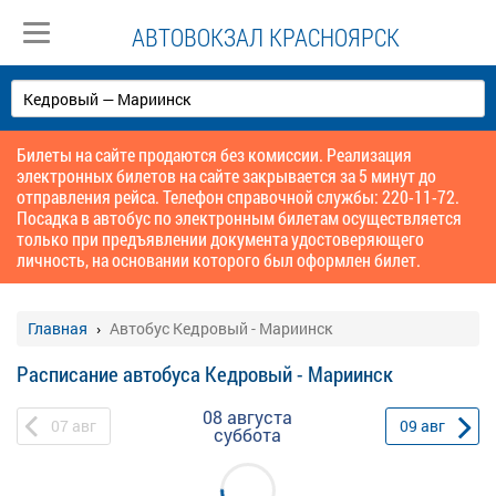
АВТОВОКЗАЛ КРАСНОЯРСК
Билеты на сайте продаются без комиссии. Реализация
электронных билетов на сайте закрывается за 5 минут до
отправления рейса. Телефон справочной службы: 220-11-72.
Посадка в автобус по электронным билетам осуществляется
только при предъявлении документа удостоверяющего
личность, на основании которого был оформлен билет.
Главная
Автобус Кедровый - Мариинск
Расписание автобуса Кедровый - Мариинск
08 августа
07
авг
09
авг
суббота