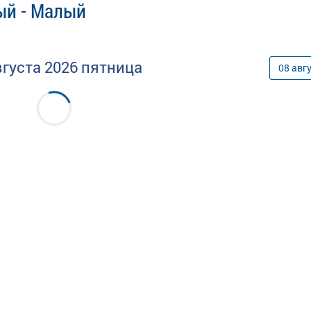
ый - Малый
вгуста
2026
пятница
08
авг