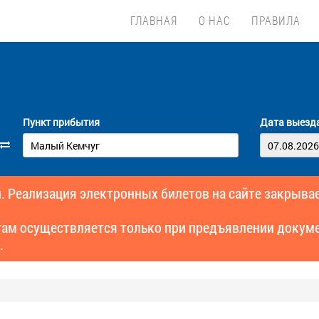
ГЛАВНАЯ
О НАС
ПРАВИЛА
Пункт прибытия
Дата выезд
. Реализация электронных билетов на сайте закрывае
там осуществляется только при предъявлении докуме
.