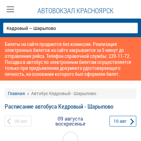
АВТОВОКЗАЛ КРАСНОЯРСК
Билеты на сайте продаются без комиссии. Реализация
электронных билетов на сайте закрывается за 5 минут до
отправления рейса. Телефон справочной службы: 220-11-72.
Посадка в автобус по электронным билетам осуществляется
только при предъявлении документа удостоверяющего
личность, на основании которого был оформлен билет.
Главная
Автобус Кедровый - Шарыпово
Расписание автобуса Кедровый - Шарыпово
09 августа
08
авг
10
авг
воскресенье