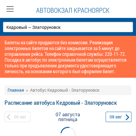
АВТОВОКЗАЛ КРАСНОЯРСК
Билеты на сайте продаются без комиссии. Реализация
электронных билетов на сайте закрывается за 5 минут до
отправления рейса. Телефон справочной службы: 220-11-72.
Посадка в автобус по электронным билетам осуществляется
только при предъявлении документа удостоверяющего
личность, на основании которого был оформлен билет.
Главная
Автобус Кедровый - Златоруновск
Расписание автобуса Кедровый - Златоруновск
07 августа
06
авг
08
авг
пятница