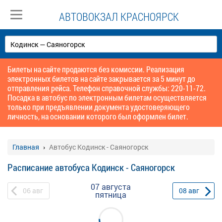
АВТОВОКЗАЛ КРАСНОЯРСК
Билеты на сайте продаются без комиссии. Реализация
электронных билетов на сайте закрывается за 5 минут до
отправления рейса. Телефон справочной службы: 220-11-72.
Посадка в автобус по электронным билетам осуществляется
только при предъявлении документа удостоверяющего
личность, на основании которого был оформлен билет.
Главная
Автобус Кодинск - Саяногорск
Расписание автобуса Кодинск - Саяногорск
07 августа
06
авг
08
авг
пятница