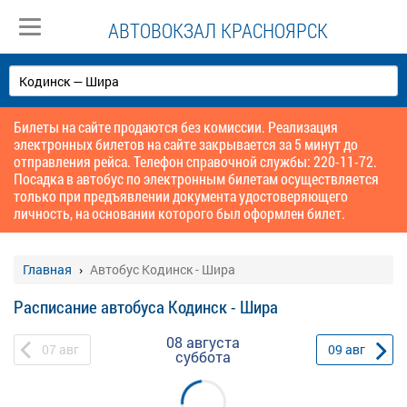
АВТОВОКЗАЛ КРАСНОЯРСК
Билеты на сайте продаются без комиссии. Реализация
электронных билетов на сайте закрывается за 5 минут до
отправления рейса. Телефон справочной службы: 220-11-72.
Посадка в автобус по электронным билетам осуществляется
только при предъявлении документа удостоверяющего
личность, на основании которого был оформлен билет.
Главная
Автобус Кодинск - Шира
Расписание автобуса Кодинск - Шира
08 августа
07
авг
09
авг
суббота