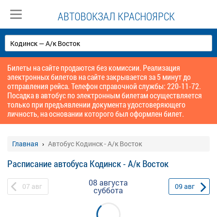
АВТОВОКЗАЛ КРАСНОЯРСК
Билеты на сайте продаются без комиссии. Реализация
электронных билетов на сайте закрывается за 5 минут до
отправления рейса. Телефон справочной службы: 220-11-72.
Посадка в автобус по электронным билетам осуществляется
только при предъявлении документа удостоверяющего
личность, на основании которого был оформлен билет.
Главная
Автобус Кодинск - А/к Восток
Расписание автобуса Кодинск - А/к Восток
08 августа
07
авг
09
авг
суббота