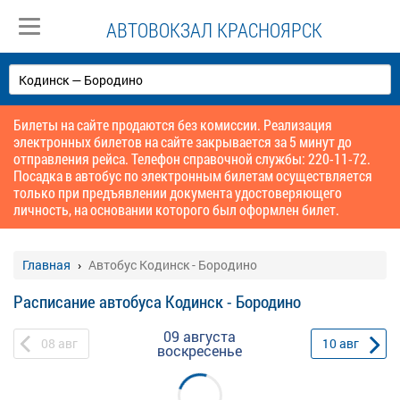
АВТОВОКЗАЛ КРАСНОЯРСК
Билеты на сайте продаются без комиссии. Реализация
электронных билетов на сайте закрывается за 5 минут до
отправления рейса. Телефон справочной службы: 220-11-72.
Посадка в автобус по электронным билетам осуществляется
только при предъявлении документа удостоверяющего
личность, на основании которого был оформлен билет.
Главная
Автобус Кодинск - Бородино
Расписание автобуса Кодинск - Бородино
09 августа
08
авг
10
авг
воскресенье