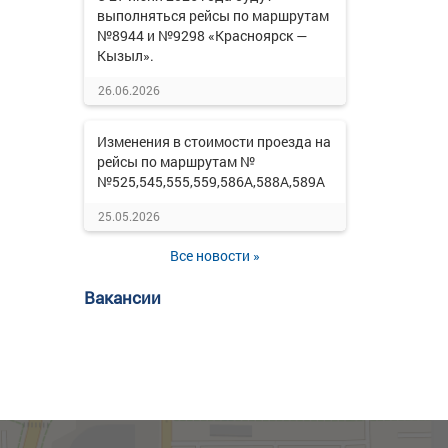
выполняться рейсы по маршрутам
№8944 и №9298 «Красноярск —
Кызыл».
26.06.2026
Изменения в стоимости проезда на
рейсы по маршрутам №
№525,545,555,559,586А,588А,589А
25.05.2026
Все новости »
Вакансии