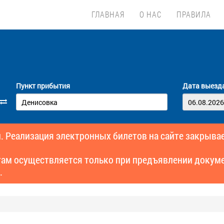
ГЛАВНАЯ
О НАС
ПРАВИЛА
Пункт прибытия
Дата выезд
. Реализация электронных билетов на сайте закрывае
там осуществляется только при предъявлении докуме
.