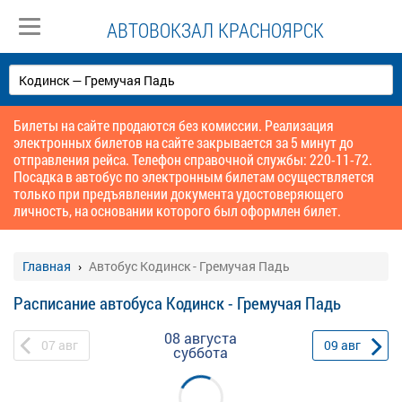
АВТОВОКЗАЛ КРАСНОЯРСК
Билеты на сайте продаются без комиссии. Реализация
электронных билетов на сайте закрывается за 5 минут до
отправления рейса. Телефон справочной службы: 220-11-72.
Посадка в автобус по электронным билетам осуществляется
только при предъявлении документа удостоверяющего
личность, на основании которого был оформлен билет.
Главная
Автобус Кодинск - Гремучая Падь
Расписание автобуса Кодинск - Гремучая Падь
08 августа
07
авг
09
авг
суббота