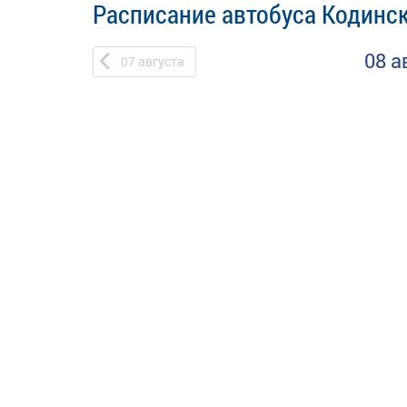
Расписание автобуса Кодинск
08 а
07
августа