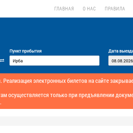
ГЛАВНАЯ
О НАС
ПРАВИЛА
Пункт прибытия
Дата выезд
. Реализация электронных билетов на сайте закрывае
там осуществляется только при предъявлении докуме
.