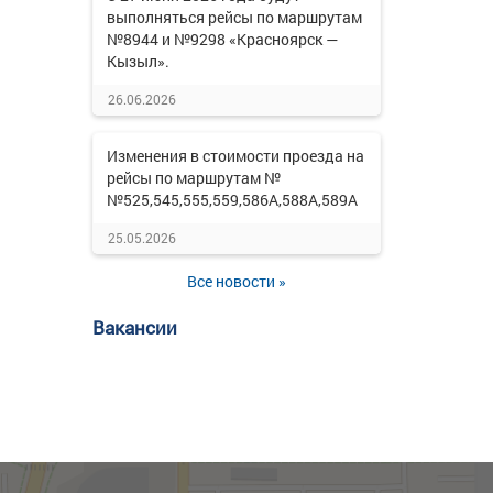
выполняться рейсы по маршрутам
№8944 и №9298 «Красноярск —
Кызыл».
26.06.2026
Изменения в стоимости проезда на
рейсы по маршрутам №
№525,545,555,559,586А,588А,589А
25.05.2026
Все новости »
Вакансии