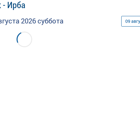
 - Ирба
вгуста
2026
суббота
09
авг