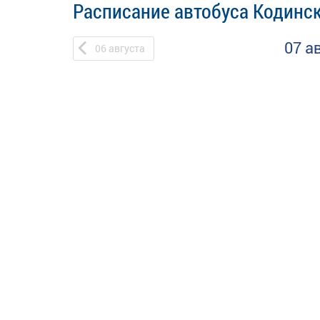
Расписание автобуса Кодинск
07 а
06
августа