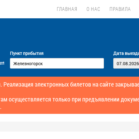
ГЛАВНАЯ
О НАС
ПРАВИЛА
Пункт прибытия
Дата выезд
. Реализация электронных билетов на сайте закрывае
там осуществляется только при предъявлении докуме
.