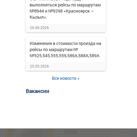
выполняться рейсы по маршрутам
№8944 и №9298 «Красноярск —
Кызыл».
26.06.2026
Изменения в стоимости проезда на
рейсы по маршрутам №
№525,545,555,559,586А,588А,589А
25.05.2026
Все новости »
Вакансии