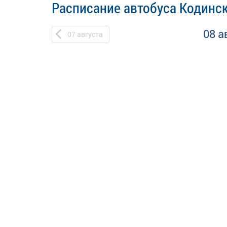
Расписание автобуса Кодинск
08 а
07
августа