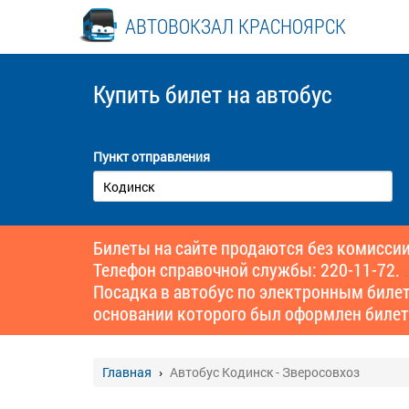
АВТОВОКЗАЛ КРАСНОЯРСК
Купить билет
на автобус
Пункт отправления
Билеты на сайте продаются без комиссии
Телефон справочной службы: 220-11-72.
Посадка в автобус по электронным биле
основании которого был оформлен билет
Главная
Автобус Кодинск - Зверосовхоз