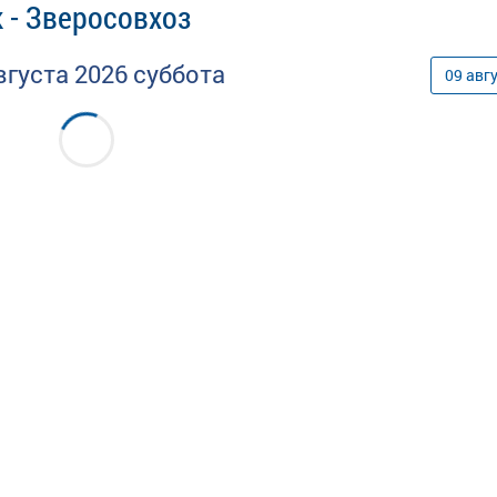
 - Зверосовхоз
вгуста
2026
суббота
09
авг