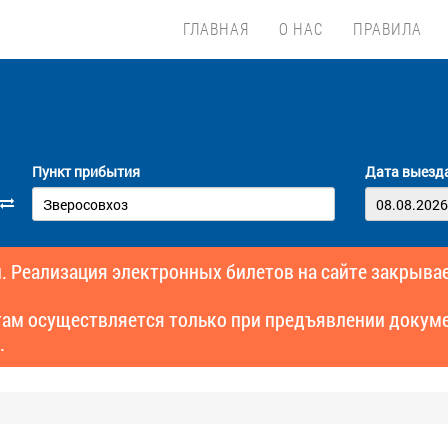
ГЛАВНАЯ
О НАС
ПРАВИЛА
Пункт прибытия
Дата выезд
. Реализация электронных билетов на сайте закрывае
там осуществляется только при предъявлении докуме
.