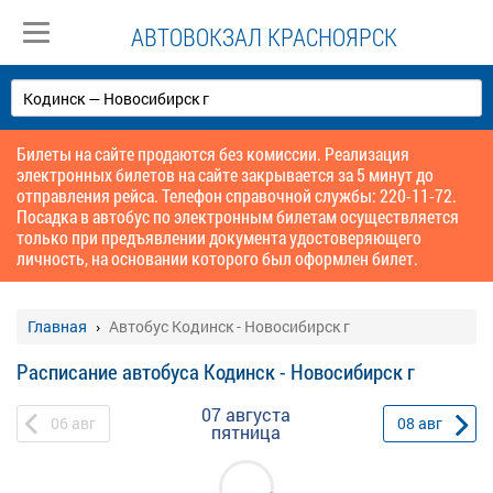
АВТОВОКЗАЛ КРАСНОЯРСК
Билеты на сайте продаются без комиссии. Реализация
электронных билетов на сайте закрывается за 5 минут до
отправления рейса. Телефон справочной службы: 220-11-72.
Посадка в автобус по электронным билетам осуществляется
только при предъявлении документа удостоверяющего
личность, на основании которого был оформлен билет.
Главная
Автобус Кодинск - Новосибирск г
Расписание автобуса Кодинск - Новосибирск г
07 августа
06
авг
08
авг
пятница