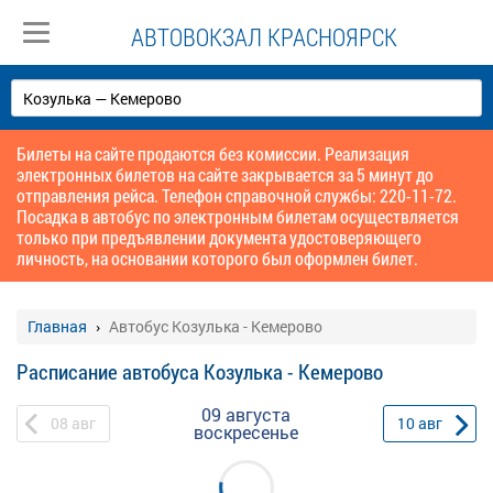
АВТОВОКЗАЛ КРАСНОЯРСК
Билеты на сайте продаются без комиссии. Реализация
электронных билетов на сайте закрывается за 5 минут до
отправления рейса. Телефон справочной службы: 220-11-72.
Посадка в автобус по электронным билетам осуществляется
только при предъявлении документа удостоверяющего
личность, на основании которого был оформлен билет.
Главная
Автобус Козулька - Кемерово
Расписание автобуса Козулька - Кемерово
09 августа
08
авг
10
авг
воскресенье