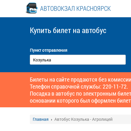
АВТОВОКЗАЛ КРАСНОЯРСК
Купить билет
на автобус
Пункт отправления
Билеты на сайте продаются без комиссии
Телефон справочной службы: 220-11-72.
Посадка в автобус по электронным биле
основании которого был оформлен билет
Главная
Автобус Козулька - Агролицей