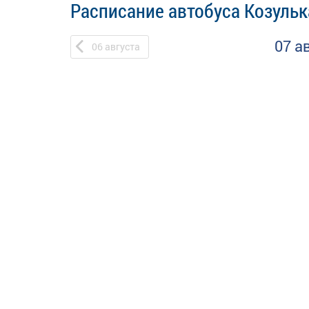
Расписание автобуса Козульк
07 а
06
августа