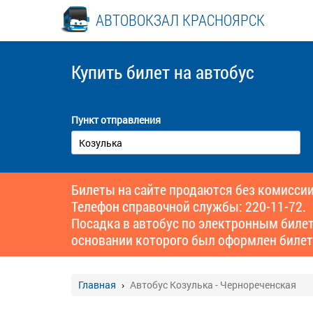
АВТОВОКЗАЛ КРАСНОЯРСК
Купить билет
на автобус
Пункт отправления
Билеты на сайте продаются без комиссии
Телефон справочной службы: 220-11-72.
Посадка в автобус по электронным биле
основании которого был оформлен билет
Главная
Автобус Козулька - Чернореченская