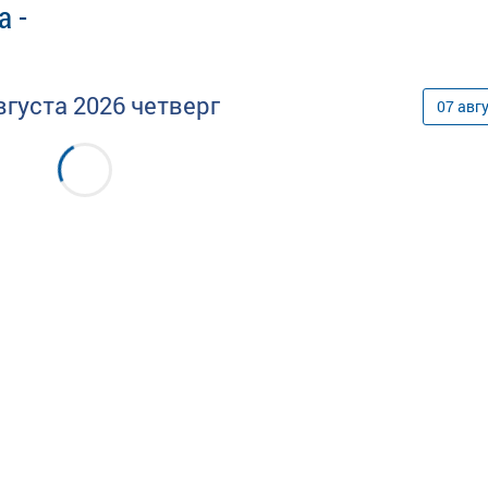
а -
вгуста
2026
четверг
07
авг