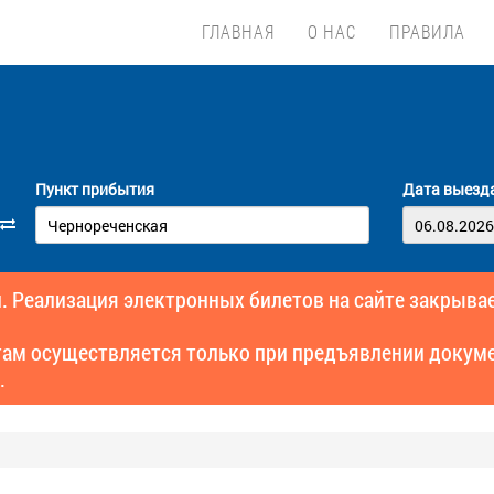
ГЛАВНАЯ
О НАС
ПРАВИЛА
Пункт прибытия
Дата выезд
. Реализация электронных билетов на сайте закрывае
там осуществляется только при предъявлении докуме
.