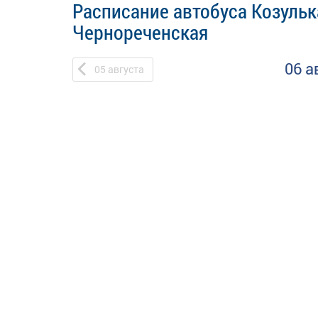
Расписание автобуса Козульк
Чернореченская
06 а
05
августа