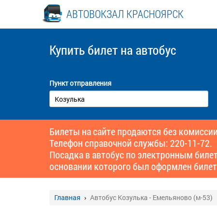
АВТОВОКЗАЛ КРАСНОЯРСК
Купить билет
на автобус
Пункт отправления
Билеты на сайте продаются без комиссии
Телефон справочной службы: 220-11-72.
Посадка в автобус по электронным биле
основании которого был оформлен билет
Главная
Автобус Козулька - Емельяново (м-53)