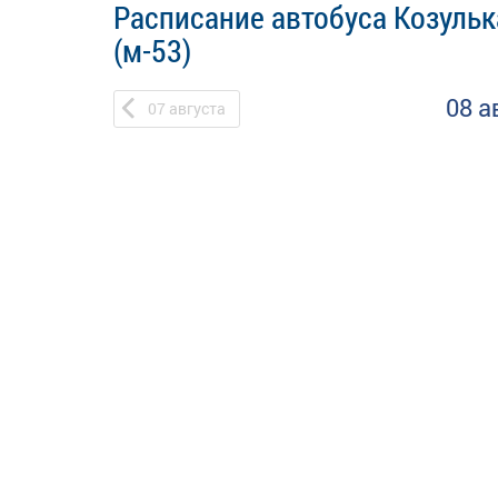
Расписание автобуса Козульк
(м-53)
08 а
07
августа