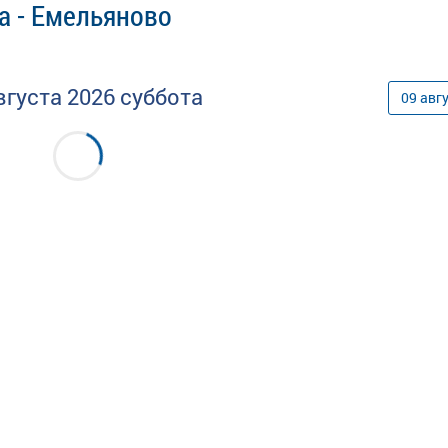
а - Емельяново
вгуста
2026
суббота
09
авг