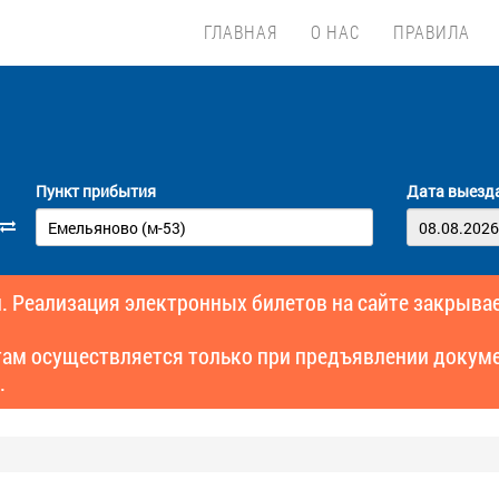
ГЛАВНАЯ
О НАС
ПРАВИЛА
Пункт прибытия
Дата выезд
. Реализация электронных билетов на сайте закрывае
там осуществляется только при предъявлении докуме
.