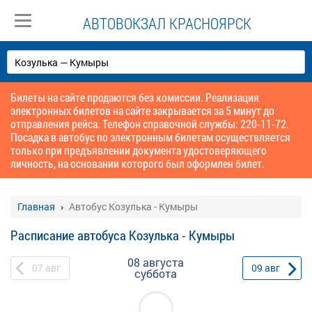
АВТОВОКЗАЛ КРАСНОЯРСК
Билеты на сайте продаются без комиссии. Реализация
электронных билетов на сайте закрывается за 5 минут до
отправления рейса. Телефон справочной службы: 220-11-72.
Посадка в автобус по электронным билетам осуществляется
только при предъявлении документа удостоверяющего
личность, на основании которого был оформлен билет.
Главная
Автобус Козулька - Кумыры
Расписание автобуса Козулька - Кумыры
08 августа
07
авг
09
авг
суббота