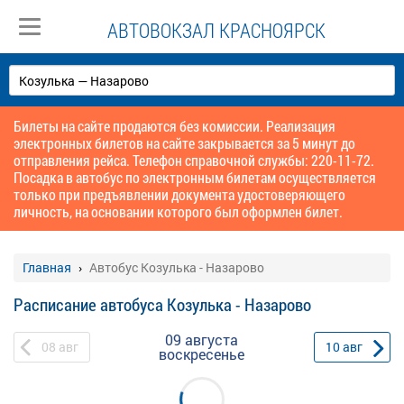
АВТОВОКЗАЛ КРАСНОЯРСК
Билеты на сайте продаются без комиссии. Реализация
электронных билетов на сайте закрывается за 5 минут до
отправления рейса. Телефон справочной службы: 220-11-72.
Посадка в автобус по электронным билетам осуществляется
только при предъявлении документа удостоверяющего
личность, на основании которого был оформлен билет.
Главная
Автобус Козулька - Назарово
Расписание автобуса Козулька - Назарово
09 августа
08
авг
10
авг
воскресенье