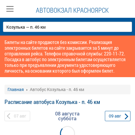
АВТОВОКЗАЛ КРАСНОЯРСК
Билеты на сайте продаются без комиссии. Реализация
электронных билетов на сайте закрывается за 5 минут до
отправления рейса. Телефон справочной службы: 220-11-72.
Посадка в автобус по электронным билетам осуществляется
только при предъявлении документа удостоверяющего
личность, на основании которого был оформлен билет.
Главная
Автобус Козулька - п. 46 км
Расписание автобуса Козулька - п. 46 км
08 августа
07
авг
09
авг
суббота