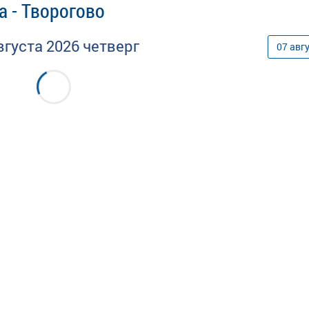
а - Творогово
вгуста
2026
четверг
07
авг