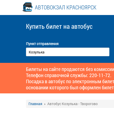
АВТОВОКЗАЛ КРАСНОЯРСК
Купить билет
на автобус
Пункт отправления
Билеты на сайте продаются без комиссии
Телефон справочной службы: 220-11-72.
Посадка в автобус по электронным биле
основании которого был оформлен билет
Главная
Автобус Козулька - Творогово