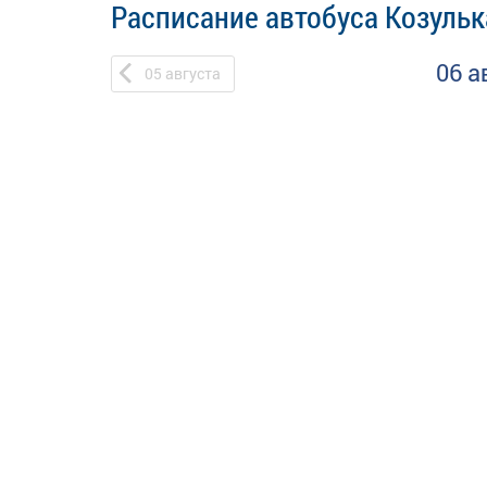
Расписание автобуса Козульк
06 а
05
августа